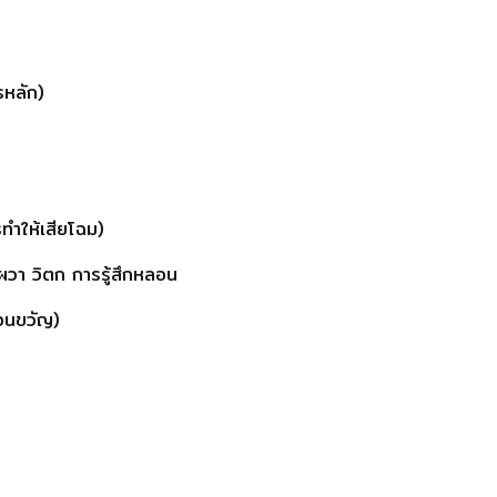
หลัก)
ทำให้เสียโฉม)
วา วิตก การรู้สึกหลอน
ือนขวัญ)