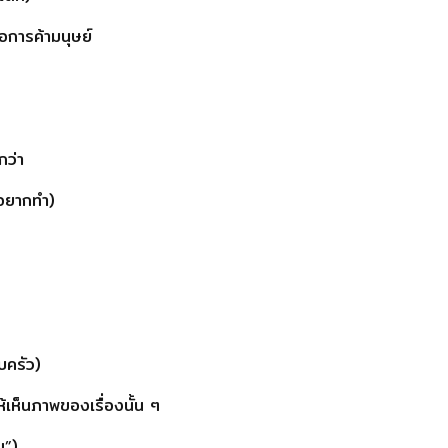
อการค้ามนุษย์
กว่า
ด้อยากทำ)
บครัว)
้เห็นภาพของเรื่องนั้น ๆ
น”)