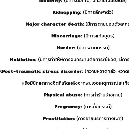
Infidelity:
(มีการนอกใจ, มีความไม่ซื่อสัตย์)
Kidnapping:
(มีการลักพาตัว)
Major character death:
(มีการตายของตัวละคร
Miscarriage:
(มีการแท้งบุตร)
Murder:
(มีการฆาตกรรม)
Mutilation:
(มีการทำให้พิการจนกระทบต่อการใช้ชีวิต, มีการ
:Post-traumatic stress disorder:
(ความหวาดกลัว หวาดผ
หรือมีปัญหาทางจิตที่เกิดหลังจากพบเจอเหตุการณ์สะเท
Physical abuse:
(การทำร้ายร่างกาย)
Pregnancy:
(การตั้งครรภ์)
Prostitution:
(การขายบริการทางเพศ)