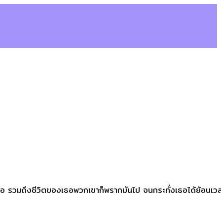
จากเธอ รวมถึงชีวิตของเธอพวกเขาก็พรากมันไป จนกระทั่งเธอได้ย้อนเว