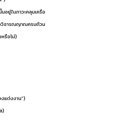
้นอยู่ในภาวะคลุมเครือ
ิหรือวิจารณญาณครบถ้วน
จหรือไม่)
้องแต่งงาน”)
ล)