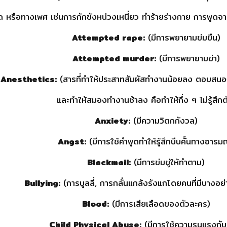
ด หรือทางเพศ เช่นการกักขังหน่วงเหนี่ยว ทำร้ายร่างกาย การพูดจาทำใ
Attempted rape:
(มีการพยายามข่มขืน)
Attempted murder:
(มีการพยายามฆ่า)
Anesthetics:
(สารที่ทำให้ประสาทสัมผัสทำงานน้อยลง ตอบสนอง
และทำให้สมองทำงานช้าลง คือทำให้กึ่ง ๆ ไม่รู้สึกต
Anxiety:
(มีความวิตกกังวล)
Angst:
(มีการใช้คำพูดทำให้รู้สึกบีบคั้นทางอารม
Blackmail:
(มีการข่มขู่ให้ทำตาม)
Bullying:
(การบูลลี่, การกลั่นแกล้งรังแกโดยคนที่มีบางอย่
Blood:
(มีการเสียเลือดของตัวละคร)
Child Physical Abuse:
(มีการใช้ความรุนแรงกับ