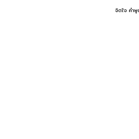
จิตใจ คำพู